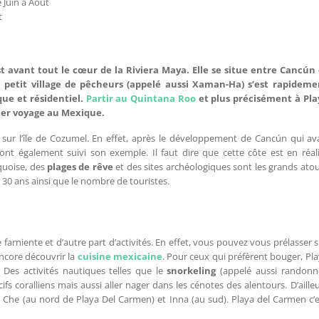
 Juin à Août
t
t avant tout le cœur de la
Riviera Maya
. Elle se situe entre Cancún 
petit village de pêcheurs (appelé aussi Xaman-Ha) s’est rapideme
que et résidentiel.
Partir au Quintana Roo
et plus précisément à Pla
ier voyage au Mexique.
 sur l’île de Cozumel. En effet, après le développement de Cancún qui av
n ont également suivi son exemple. Il faut dire que cette côte est en réal
quoise, des
plages de rêve
et des sites archéologiques sont les grands ato
n 30 ans ainsi que le nombre de touristes.
arniente et d’autre part d’activités. En effet, vous pouvez vous prélasser 
encore découvrir la
cuisine mexicaine
. Pour ceux qui préfèrent bouger, Pl
 Des activités nautiques telles que le
snorkeling
(appelé aussi randonn
ifs coralliens mais aussi aller nager dans les cénotes des alentours. D’aille
Che (au nord de Playa Del Carmen) et Inna (au sud). Playa del Carmen c’