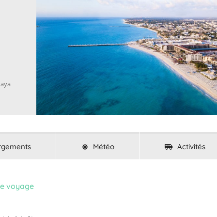
Maya
rgements
Météo
Activités
de voyage