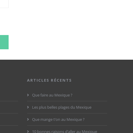
ARTICLES RÉCENTS
Que faire au Mexique ?
Les plus belles plages du Mexique
Que mange t’on au Mexique ?
10 bonnes raisons d’aller au Mexique