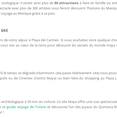
zoologique. Il existe ainsi plus de
50 attractions
à faire en famille ou en
spectacle avec plus de 300 artistes vous feront découvrir l’histoire du Mexiq
e voyage au Mexique grâce à ce parc.
 66€
ors de votre séjour à Playa del Carmen. Si vous souhaitez vivre quelque ch
t, vous irez au cœur de la terre pour découvrir les secrets du monde maya
 Si le temps se dégrade (néanmoins cela passe relativement vite) vous pou
népolis ou de Cinemex (Centro Maya) ou bien faire du shopping au Plaza 
 archéologique à 50 min en voiture. Ce site Maya offre une vue spectacula
ez ce
guide voyage de Tulum
et découvrez l’un des joyaux du Quintana R
r !