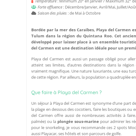
Température
: Minimum 20° en Janvier / Maximum 32° de
Forte affluence
: Décembre/Janvier, Avril/Mai, Juillet/Aoû
Saison des pluies
: de Mai à Octobre
Bordée par la mer des Caraïbes,
Playa del Carmen
es
Tulum dans la région du Quintana Roo. Cet ancien 
développé pour laisser place à un ensemble touristi
del Carmen est une destination idéale pour un prem
Playa del Carmen est aussi un passage obligé pour aller
atteint ses limites, d’autres destinations dans la régio
vraiment magnifique. Une nature luxuriante, une eau tur
de cette région. Par ailleurs, la population a quadruplée e
Que faire à Playa del Carmen ?
Un séjour à Playa del Carmen est synonyme d’une part de f
la plage en dessous des cocotiers, faire les boutiques ou 
del Carmen offre aussi de nombreuses activités à faire.
palmée) ou la
plongée sous-marine
pour admirer les réc
pour le snorkeling, je vous recommande ces 2 spots Moc 
aussi Playacar, ses hôtels et son parcours de golfe.