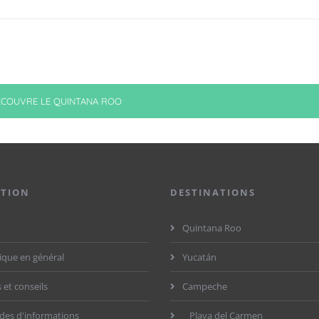
ÉCOUVRE LE QUINTANA ROO
ATION
DESTINATIONS
Quintana Roo
ique en général
Yucatán
 et conseils
Campeche
es d'informations
Playa del Carmen