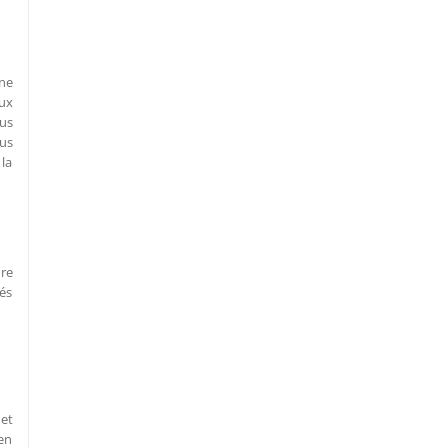
nne
ux
ous
us
 la
re
tés
 et
 en