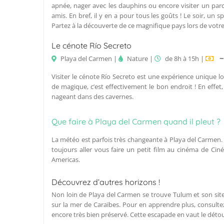
apnée, nager avec les dauphins ou encore visiter un parc 
amis. En bref, il y en a pour tous les goûts ! Le soir, un 
Partez à la découverte de ce magnifique pays lors de votr
Le cénote Río Secreto
~
Playa del Carmen |
Nature |
de 8h à 15h |
Visiter le cénote Río Secreto est une expérience unique l
de magique, c’est effectivement le bon endroit ! En effe
nageant dans des cavernes.
Que faire à Playa del Carmen quand il pleut ?
La météo est parfois très changeante à Playa del Carmen.
toujours aller vous faire un petit film au cinéma de Ci
Americas.
Découvrez d’autres horizons !
Non loin de Playa del Carmen se trouve Tulum et son site
sur la mer de Caraïbes. Pour en apprendre plus, consult
encore très bien préservé. Cette escapade en vaut le détou