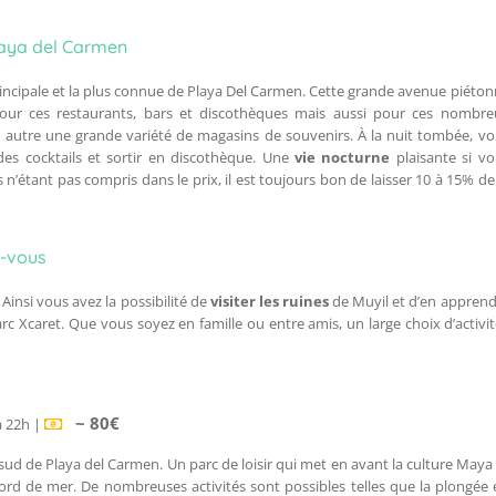
laya del Carmen
rincipale et la plus connue de Playa Del Carmen. Cette grande avenue piéto
pour ces restaurants, bars et discothèques mais aussi pour ces nombre
 autre une grande variété de magasins de souvenirs. À la nuit tombée, v
des cocktails et sortir en discothèque. Une
vie nocturne
plaisante si vo
n’étant pas compris dans le prix, il est toujours bon de laisser 10 à 15% de
z-vous
Ainsi vous avez la possibilité de
visiter les ruines
de Muyil et d’en apprend
rc Xcaret. Que vous soyez en famille ou entre amis, un large choix d’activi
~ 80€
à 22h |
sud de Playa del Carmen. Un parc de loisir qui met en avant la culture Maya
rd de mer. De nombreuses activités sont possibles telles que la plongée