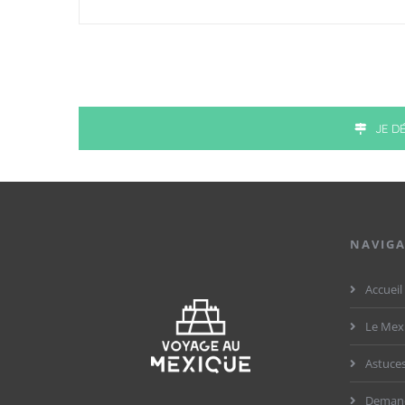
JE D
NAVIG
Accueil
Le Mex
Astuces
Demand